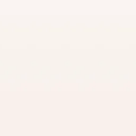
a Prà Pasubio
ra' Pasubio, ci