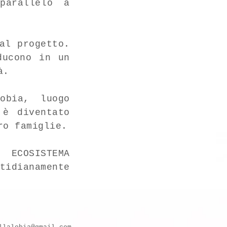
parallelo a
al progetto.
ducono in un
à.
obia, luogo
 è diventato
ro famiglie.
 ECOSISTEMA
tidianamente