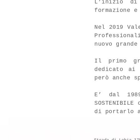
L’inizio d
formazione e
Nel 2019 Val
Professional
nuovo grande
Il primo g
dedicato ai
però anche s
E’ dal 198
SOSTENIBILE 
di portarlo 