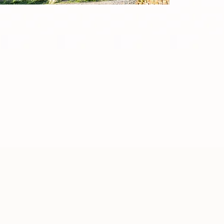
re piante
che luogo
 Vieni a
e visite