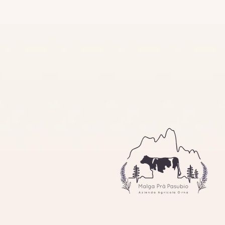
ttica è
i
 gli
imparare
endo
mentale
la
Malg
Malga P