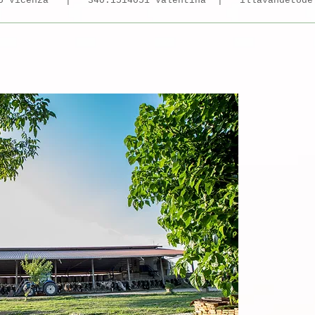
175 Vicenza | 340.1514051 Valentina |
illavandetode