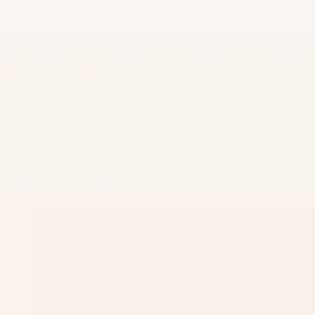
La fattoria dida
un luogo in cui 
bambini, e anche
adulti, possono 
e crescere scopr
quanto sia fonda
il rispetto per 
natura.