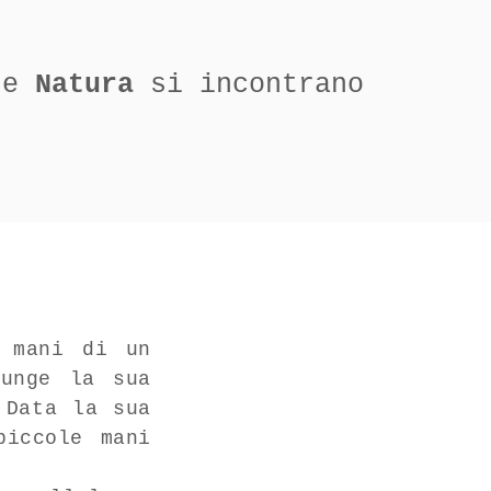
e
e
Natura
si incontrano
e mani di un
munge la sua
 Data la sua
piccole mani