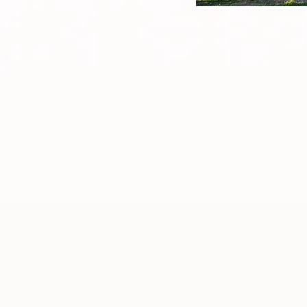
Casa delle nost
officinali ma an
di ospitalità.
scoprirlo nell