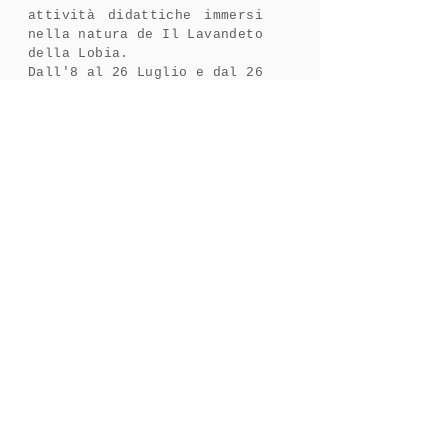
attività didattiche immersi
nella natura de Il Lavandeto
della Lobia.
Dall'8 al 26 Luglio e dal 26
Agosto al 6 Settembre 2024.
Per ulteriori informazioni contattaci qui