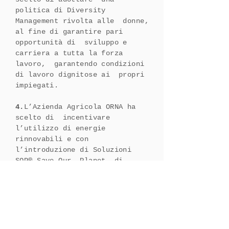
politica di Diversity
Management rivolta alle donne,
al fine di garantire pari
opportunità di sviluppo e
carriera a tutta la forza
lavoro, garantendo condizioni
di lavoro dignitose ai propri
impiegati.
4.
L’Azienda Agricola ORNA ha
scelto di incentivare
l’utilizzo di energie
rinnovabili e con
l’introduzione di Soluzioni
SOP® Save Our Planet, di
ottimizzare l’utilizzo
dell’acqua,
integrando pratiche di
riutilizzo di risorse idriche
nel modello aziendale; di
orientarsi verso processi