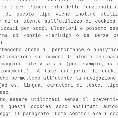
 che vengono installati al fine di c
web e per l’incremento delle funzionalità
e di questo tipo viene inoltre utiliz
e di un utente sull’utilizzo di cookies
lizzati per scopi ulteriori e possono ess
Orna
di Ponzio Pierluigi
o da terze pa
).
rtengono anche i “performance o analytic
nformazioni sul numero di utenti che nav
 maggiormente visitate (per esempio, da 
zionamenti). A tale categoria di cooki
che permettono all’utente la navigazione
(ad es. lingua, caratteri di testo, tip
eso.
ono essere utilizzati senza il preventi
ti questi cookies sono abilitati autom
eggi il paragrafo “Come controllare i co