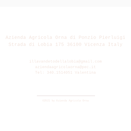
Azienda Agricola Orna di Ponzio Pierluigi
Strada di Lobia 175 36100 Vicenza Italy
illavandetodellalobia@gmail.com
aziendaagricolaorna@pec.it
Tel: 340.1514051 Valentina
©2021 by Azienda Agricola Orna
 Policy generale
.
Cookie Policy
.
Privacy Policy ECommerce . Condizioni di