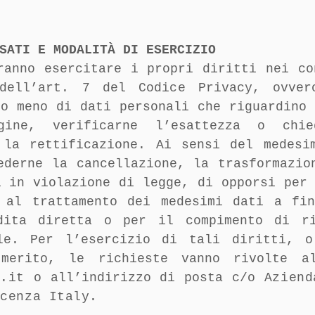
SATI E MODALITÀ DI ESERCIZIO
ranno esercitare i propri diritti nei co
dell’art. 7 del Codice Privacy, ovver
 o meno di dati personali che riguardino 
ine, verificarne l’esattezza o chie
 la rettificazione. Ai sensi del medesi
ederne la cancellazione, la trasformazio
i in violazione di legge, di opporsi per 
i al trattamento dei medesimi dati a fi
dita diretta o per il compimento di r
ale. Per l’esercizio di tali diritti, o
 merito, le richieste vanno rivolte a
c.it
o all’indirizzo di posta c/o
Aziend
icenza Italy
.