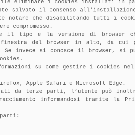
bile eliminare i cookies installati in pa
nte salvato il consenso all’installazion
te notare che disabilitando tutti i cook
ere compromesso.
ce il tipo e la versione di browser c
 finestra del browser in alto, da cui 
. Se invece si conosce il browser, si p
ookies.
formazioni su come gestire i cookies nel
irefox
,
Apple Safari
e
Microsoft Edge
.
gati da terze parti, l’utente può inolt
racciamento informandosi tramite la Pri
parti: