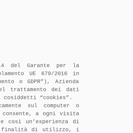
Accedi
014 del Garante per la
olamento UE 679/2016 in
amento o GDPR”),
Azienda
el trattamento dei dati
i cosiddetti “cookies”.
camente sul computer o
 consente, a ogni visita
re cosi un’esperienza di
 finalità di utilizzo, i