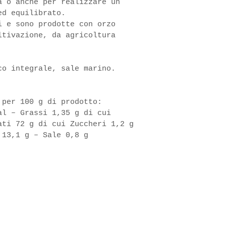
a o anche per realizzare un 
ed equilibrato.
i e sono prodotte con orzo 
ltivazione, da agricoltura 
co integrale, sale marino. 
 per 100 g di prodotto:
al – Grassi 1,35 g di cui 
ati 72 g di cui Zuccheri 1,2 g 
 13,1 g – Sale 0,8 g