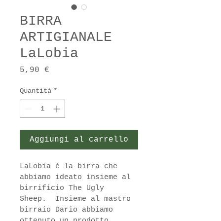
BIRRA
ARTIGIANALE
LaLobia
Prezzo
5,90 €
Quantità
*
Aggiungi al carrello
LaLobia è la birra che 
abbiamo ideato insieme al 
birrificio The Ugly 
Sheep.  Insieme al mastro 
birraio Dario abbiamo 
ottenuto un prodotto 