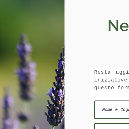
Ne
Resta agg
iniziati
questo for