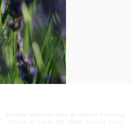
Azienda Agricola Orna di Ponzio Pierluigi
Strada di Lobia 175 36100 Vicenza Italy