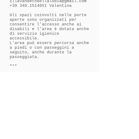
illavandetodellalobia@gmail.com
+39 340.1514051
Valentina
​Gli spazi coinvolti nelle porte
aperte sono organizzati per
consentire l’accesso anche ai
disabili e l'area è dotata anche
di servizio igienico
accessibile.
L'area può essere percorsa anche
a piedi o con passeggini a
seguito, anche durante la
passeggiata.
***
Potete raggiungere l’azienda
agricola anche in bicicletta,
trovate i percorsi nella sezione
Come Raggiungerci
nel nostro
sito.