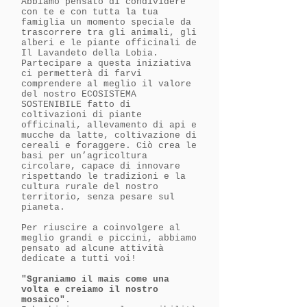
Abbiamo pensato di condividere
con te e con tutta la tua
famiglia un momento speciale da
trascorrere tra gli animali, gli
alberi e le piante officinali de
Il Lavandeto della Lobia.
Partecipare a questa iniziativa
ci permetterà di farvi
comprendere al meglio il valore
del nostro ECOSISTEMA
SOSTENIBILE fatto di
coltivazioni di piante
officinali, allevamento di api e
mucche da latte, coltivazione di
cereali e foraggere. Ciò crea le
basi per un’agricoltura
circolare, capace di innovare
rispettando le tradizioni e la
cultura rurale del nostro
territorio, senza pesare sul
pianeta.
Per riuscire a coinvolgere al
meglio grandi e piccini, abbiamo
pensato ad alcune attività
dedicate a tutti voi!
"Sgraniamo il mais come una
volta e creiamo il nostro
mosaico"​
.