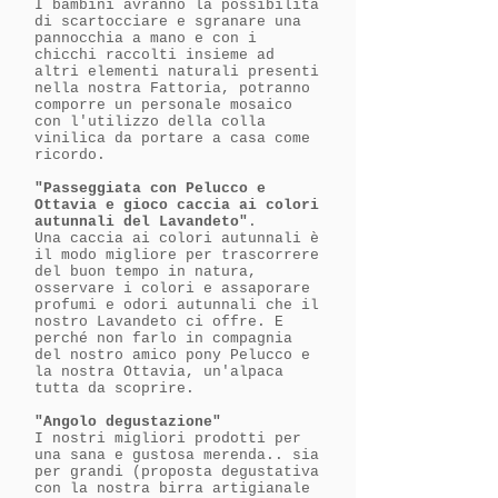
I bambini avranno la possibilità
di scartocciare e sgranare una
pannocchia a mano e con i
chicchi raccolti insieme ad
altri elementi naturali presenti
nella nostra Fattoria, potranno
comporre un personale mosaico
con l'utilizzo della colla
vinilica da portare a casa come
ricordo.
"Passeggiata con Pelucco e
Ottavia e gioco caccia ai colori
autunnali del Lavandeto
"
.
Una caccia ai colori autunnali è
il modo migliore per trascorrere
del buon tempo in natura,
osservare i colori e assaporare
profumi e odori autunnali che il
nostro Lavandeto ci offre. E
perché non farlo in compagnia
del nostro amico pony Pelucco e
la nostra Ottavia, un'alpaca
tutta da scoprire.
"Angolo degustazione"
I nostri migliori prodotti per
una sana e gustosa merenda.. sia
per grandi (proposta degustativa
con la nostra birra artigianale