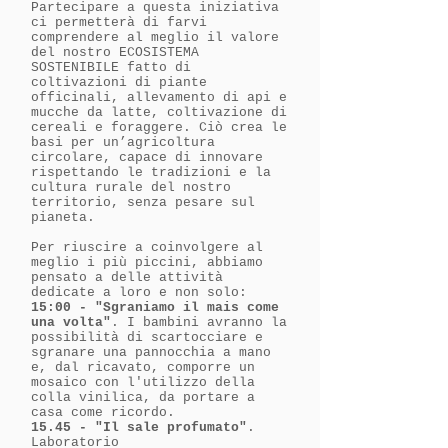
Partecipare a questa iniziativa
ci permetterà di farvi
comprendere al meglio il valore
del nostro ECOSISTEMA
SOSTENIBILE fatto di
coltivazioni di piante
officinali, allevamento di api e
mucche da latte, coltivazione di
cereali e foraggere. Ciò crea le
basi per un’agricoltura
circolare, capace di innovare
rispettando le tradizioni e la
cultura rurale del nostro
territorio, senza pesare sul
pianeta.
Per riuscire a coinvolgere al
meglio i più piccini, abbiamo
pensato a delle attività
dedicate a loro e non solo:
15:00 - "Sgraniamo il mais come
una volta"​
. I bambini avranno la
possibilità di scartocciare e
sgranare una pannocchia a mano
e, dal ricavato, comporre un
mosaico con l'utilizzo della
colla vinilica, da portare a
casa come ricordo.
15.45 - "Il sale profumato"
.
Laboratorio