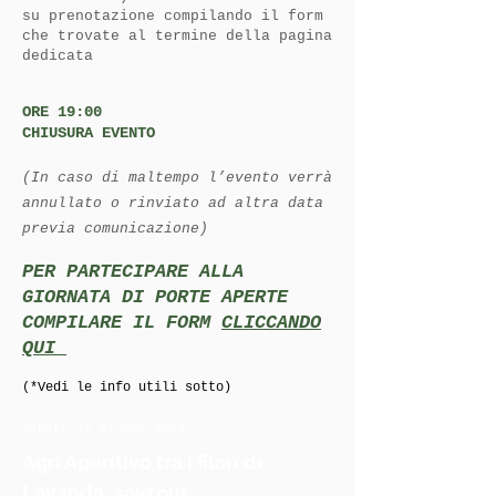
su prenotazione compilando il form
che trovate al termine della pagina
dedicata
ORE 19:00
CHIUSURA EVENTO
(In caso di maltempo l’evento verrà
annullato o rinviato ad altra data
previa comunicazione)
PER PARTECIPARE ALLA
GIORNATA DI PORTE APERTE
COMPILARE IL FORM
CLICCANDO
QUI
(*Vedi le info utili sotto)
Sabato 15 Giugno 2024
Agri Aperitivo tra i filari di
Lavanda
*sold out