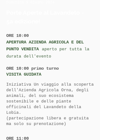
Domenica 9 Giugno 2024
Porte Aperte al Lavandeto -
5a edizione!
ORE 10:00
APERTURA AZIENDA AGRICOLA E DEL
PUNTO VENDITA
aperto per tutta la
durata dell'evento
ORE 10:00 primo turno
VISITA GUIDATA
Iniziativa Un viaggio alla scoperta
dell'Azienda Agricola Orna, degli
animali, del suo ecosistema
sostenibile e delle piante
officinali del Lavandeto della
Lobia.
(partecipazione libera e gratuita
ma solo su prenotazione)
ORE 11:00