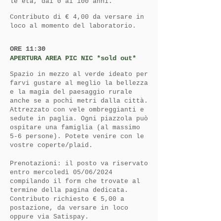
le età, dai 0 ai 100 anni.
Contributo di € 4,00 da versare in
loco al momento del laboratorio.
ORE 11:30
APERTURA AREA PIC NIC *sold out*
Spazio in mezzo al verde ideato per
farvi gustare al meglio la bellezza
e la magia del paesaggio rurale
anche se a pochi metri dalla città.
Attrezzato con vele ombreggianti e
sedute in paglia. Ogni piazzola può
ospitare una famiglia (al massimo
5-6 persone). Potete venire con le
vostre coperte/plaid.
Prenotazioni: il posto va riservato
entro mercoledì 05/06/2024
compilando il form che trovate al
termine della pagina dedicata.
Contributo richiesto € 5,00 a
postazione, da versare in loco
oppure via Satispay.