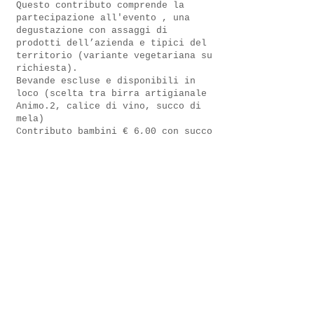
Questo contributo comprende la
partecipazione all'evento , una
degustazione con assaggi di
prodotti dell’azienda e tipici del
territorio (variante vegetariana su
richiesta).
Bevande escluse e disponibili in
loco (scelta tra birra artigianale
Animo.2, calice di vino, succo di
mela)
​Contributo bambini € 6,00 con succo
di mela(0.25ml) e assaggi di
prodotti dell'azienda e del
territorio.
La prenotazione va effettuata entro
il lunedì
10.06.2024
compilando il
form che trovate
CLICCANDO QUI -
sold out
Il pagamento sarà effettuato in
loco. Eventuali altre modalità
vanno concordate con
l'organizzazione.
Vi chiediamo gentilmente di