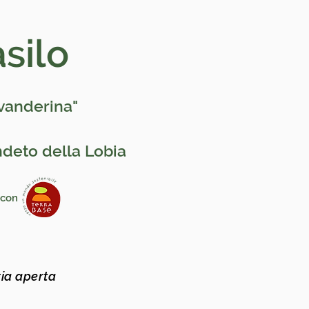
asilo
Accedi
avanderina"
ndeto della Lobia
azione con
ria aperta