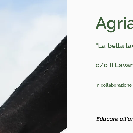
Agri
"La bella l
c/o Il Lava
in collabor
Educare all'a