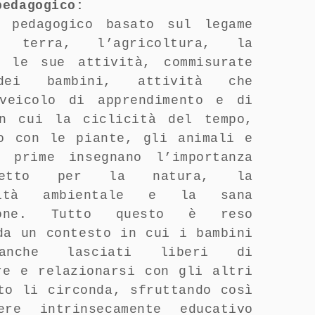
 pedagogico:
o pedagogico basato sul legame
 terra, l’agricoltura, la
e le sue attività, commisurate
dei bambini, attività che
 veicolo di apprendimento e di
in cui la ciclicità del tempo,
o con le piante, gli animali e
e prime insegnano l’importanza
petto per la natura, la
ilità ambientale e la sana
zione. Tutto questo è reso
da un contesto in cui i bambini
anche lasciati liberi di
re e relazionarsi con gli altri
to li circonda, sfruttando così
ere intrinsecamente educativo