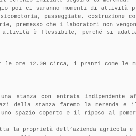
il cerchio iniziale seguirà la merenda.
gio poi ci saranno momenti di attività p
psicomotoria, passeggiate, costruzione co
rie, premesso che i laboratori non vengo
 attività è flessibile, perché si adatt
r le ore 12.00 circa, i pranzi come le m
 una stanza con entrata indipendente af
pazi della stanza faremo la merenda e i
 uno spazio coperto e il riposo al pome
tta la proprietà dell’azienda agricola e