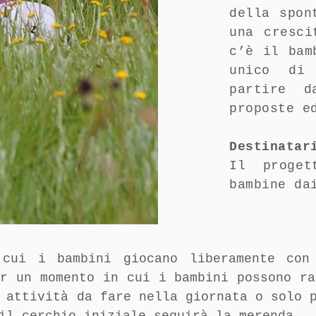
della spon
una cresc
c’è il bam
unico di
partire d
proposte e
Destinatar
Il proge
bambine da
 cui i bambini giocano liberamente con
er un momento in cui i bambini possono ra
 attività da fare nella giornata o solo 