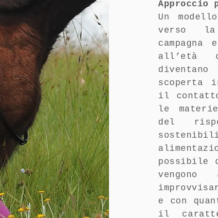
Approccio
Un modell
verso la
campagna 
all’età 
diventano
scoperta 
il contatt
le materi
del ris
sostenib
alimenta
possibile 
vengono 
improvvisa
e con quan
il caratt